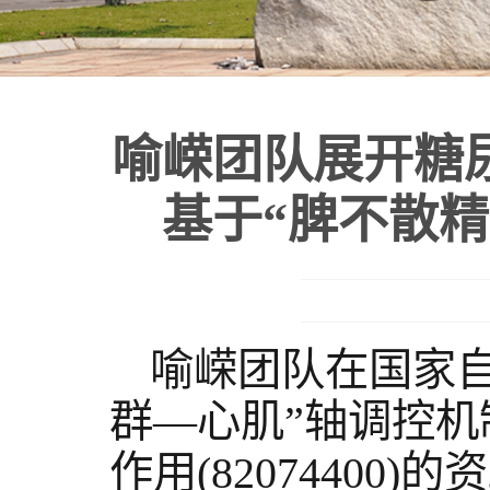
喻嵘团队展开糖
基于“脾不散
喻嵘团队在国家
群—心肌”轴调控机
作用(82074400)